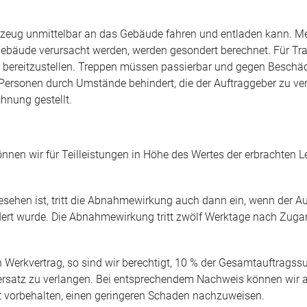
hrzeug unmittelbar an das Gebäude fahren und entladen kann. Me
äude verursacht werden, werden gesondert berechnet. Für Tran
bereitzustellen. Treppen müssen passierbar und gegen Beschäd
 Personen durch Umstände behindert, die der Auftraggeber zu ve
chnung gestellt.
 können wir für Teilleistungen in Höhe des Wertes der erbrachten
esehen ist, tritt die Abnahmewirkung auch dann ein, wenn der A
rt wurde. Die Abnahmewirkung tritt zwölf Werktage nach Zugan
Werkvertrag, so sind wir berechtigt, 10 % der Gesamtauftrags
nsersatz zu verlangen. Bei entsprechendem Nachweis können wir
t vorbehalten, einen geringeren Schaden nachzuweisen.