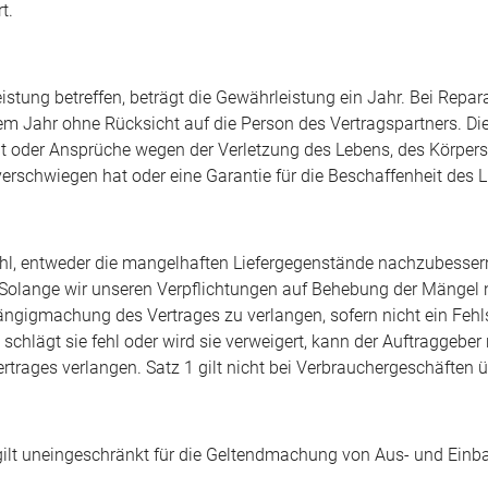
t.
stung betreffen, beträgt die Gewährleistung ein Jahr. Bei Repara
nem Jahr ohne Rücksicht auf die Person des Vertragspartners. Di
egt oder Ansprüche wegen der Verletzung des Lebens, des Körpe
 verschwiegen hat oder eine Garantie für die Beschaffenheit de
ahl, entweder die mangelhaften Liefergegenstände nachzubess
 Solange wir unseren Verpflichtungen auf Behebung der Mängel
gigmachung des Vertrages zu verlangen, sofern nicht ein Fehls
schlägt sie fehl oder wird sie verweigert, kann der Auftraggebe
rages verlangen. Satz 1 gilt nicht bei Verbrauchergeschäften 
gilt uneingeschränkt für die Geltendmachung von Aus- und Einb