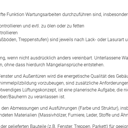
afte Funktion Wartungsarbeiten
durchzuführen sind, insbesonder
trollieren und evtl. zu ölen oder zu fetten
rollieren
Fußböden, Treppenstufen) sind jeweils nach Lack- oder Lasurart
ng, wenn nicht ausdrücklich anders vereinbart. Unterlassene W
gen, ohne dass hierdurch Mängelansprüche entstehen.
enster und Außentüren wird
die energetische Qualität des Gebä
chimmelpilzbildung vorzubeugen, sind zusätzliche Anforderunge
notwendiges Lüftungskonzept, ist eine planerische Aufgabe, die 
ber/Bauherrn zu veranlassen ist.
den Abmessungen und Ausführungen (Farbe und Struktur), insbe
ndeten Materialien (Massivhölzer, Furniere, Leder, Stoffe und Ähn
er gelieferten Bauteile (z.B. Fenster, Treppen, Parkett) für ge