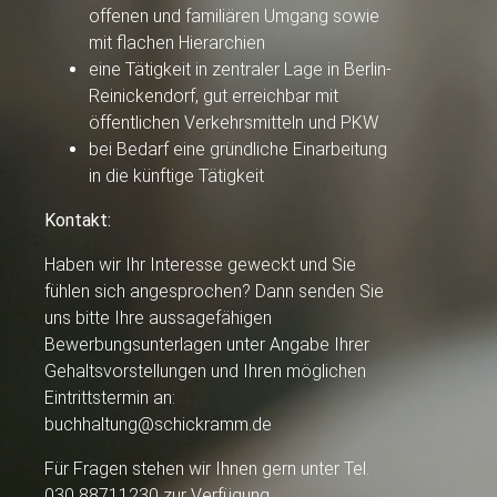
offenen und familiären Umgang sowie
mit flachen Hierarchien
eine Tätigkeit in zentraler Lage in Berlin-
Reinickendorf, gut erreichbar mit
öffentlichen Verkehrsmitteln und PKW
bei Bedarf eine gründliche Einarbeitung
in die künftige Tätigkeit
Kontakt:
Haben wir Ihr Interesse geweckt und Sie
fühlen sich angesprochen? Dann senden Sie
uns bitte Ihre aussagefähigen
Bewerbungsunterlagen unter Angabe Ihrer
Gehaltsvorstellungen und Ihren möglichen
Eintrittstermin an:
buchhaltung@schickramm.de
Für Fragen stehen wir Ihnen gern unter Tel.
030 88711230 zur Verfügung.