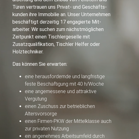
Türen vertrauen uns Privat- und Geschäfts­
kunden ihre Immobilie an. Unser Unternehmen
beschäftigt derzeitig 17 engagierte Mit­
arbeiter. Wir suchen zum nächstmöglichen
Zeitpunkt einen Tischler­geselle mit
Zusatzqualifikation, Tischler Helfer oder
Holz­techniker.
Das können Sie erwarten:
eine herausfordernde und langfristige
feste Beschäftigung mit 40 h/Woche
eine angemessene und attraktive
Vergütung
einen Zuschuss zur betrieblichen
Altersvorsorge
einen Firmen-PKW der Mittelklasse auch
zur privaten Nutzung
ein angenehmes Arbeitsumfeld durch