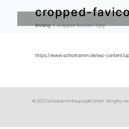
cropped-favico
Anfang
cropped-favicon-1.jpg
https://www.schickramm.de/wp-content/up
© 2022 Schickramm Bauprojekt GmbH. All rights res