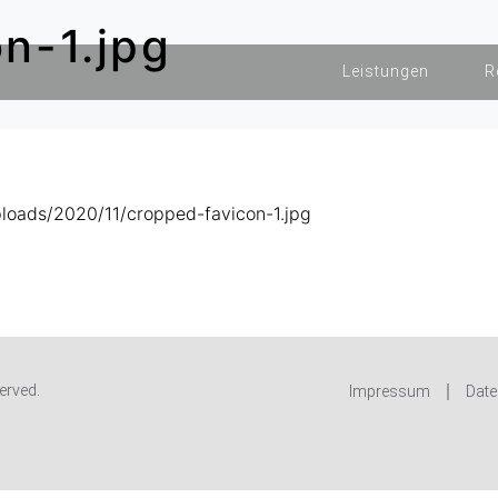
n-1.jpg
Leistungen
R
loads/2020/11/cropped-favicon-1.jpg
erved.
Impressum
Date