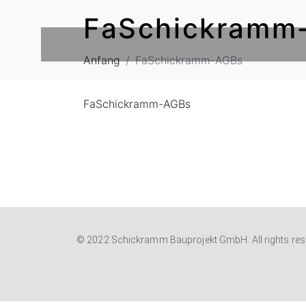
FaSchickramm
Anfang
FaSchickramm-AGBs
FaSchickramm-AGBs
© 2022 Schickramm Bauprojekt GmbH. All rights res