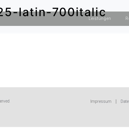
5-latin-700italic
Leistungen
R
erved.
Impressum
Date