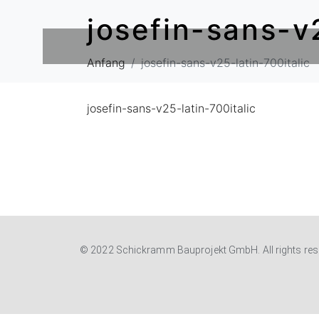
josefin-sans-v2
Anfang
josefin-sans-v25-latin-700italic
josefin-sans-v25-latin-700italic
© 2022 Schickramm Bauprojekt GmbH. All rights res