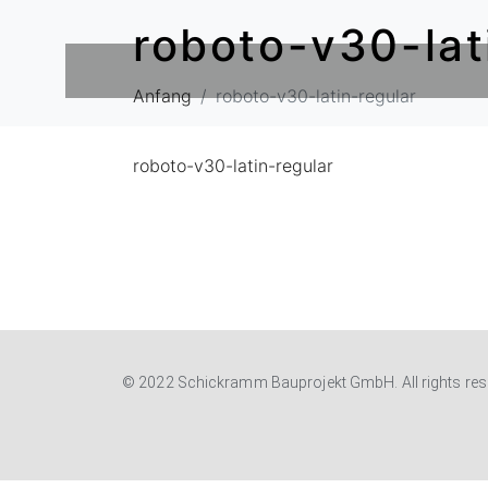
roboto-v30-lat
Anfang
roboto-v30-latin-regular
roboto-v30-latin-regular
© 2022 Schickramm Bauprojekt GmbH. All rights res