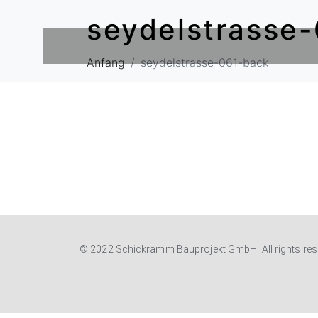
seydelstrasse
Anfang
seydelstrasse-061-back
© 2022 Schickramm Bauprojekt GmbH. All rights res