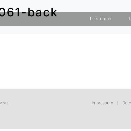
-061-back
Leistungen
R
erved.
Impressum
Date